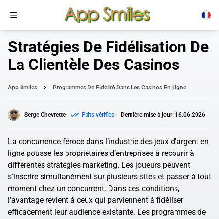
Stratégies De Fidélisation De
La Clientèle Des Casinos
App Smiles
Programmes De Fidélité Dans Les Casinos En Ligne
Serge Chevrette
Faits vérifiés
Dernière mise à jour: 16.06.2026
La concurrence féroce dans l’industrie des jeux d’argent en
ligne pousse les propriétaires d’entreprises à recourir à
différentes stratégies marketing. Les joueurs peuvent
s’inscrire simultanément sur plusieurs sites et passer à tout
moment chez un concurrent. Dans ces conditions,
l’avantage revient à ceux qui parviennent à fidéliser
efficacement leur audience existante. Les programmes de