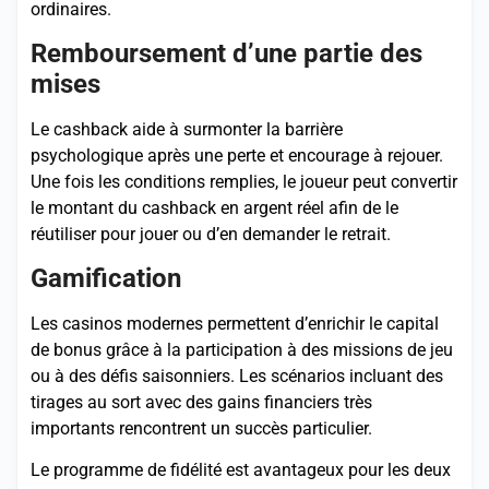
ordinaires.
Remboursement d’une partie des
mises
Le cashback aide à surmonter la barrière
psychologique après une perte et encourage à rejouer.
Une fois les conditions remplies, le joueur peut convertir
le montant du cashback en argent réel afin de le
réutiliser pour jouer ou d’en demander le retrait.
Gamification
Les casinos modernes permettent d’enrichir le capital
de bonus grâce à la participation à des missions de jeu
ou à des défis saisonniers. Les scénarios incluant des
tirages au sort avec des gains financiers très
importants rencontrent un succès particulier.
Le programme de fidélité est avantageux pour les deux