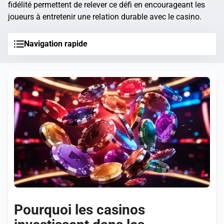
fidélité permettent de relever ce défi en encourageant les
joueurs à entretenir une relation durable avec le casino.
Navigation rapide
Pourquoi les casinos